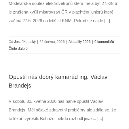
Modelářská soutěž elektrovětroňů která měla být 27.-28.6
je zrušena kvůli mistrovství ČR v plachtění juniorů které
začíná 27.6. 2026 na letišti LKNM. Pokud se najde [...]
Od
Josef Koutský
|
22 června, 2026
|
Aktuality 2026
|
0 komentářů
Čtěte dále
Opustil nás dobrý kamarád ing. Václav
Brandejs
V sobotu 30. května 2026 nás náhle opustil Václav
Brandejs. Měl nějaké zdravotní problémy ale zdálo se, že
to lékaři vyřešili. Bohužel někdo rozhodl jinak... [...]