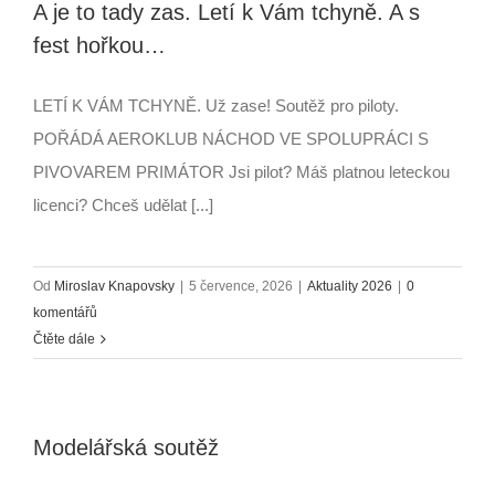
A je to tady zas. Letí k Vám tchyně. A s
fest hořkou…
LETÍ K VÁM TCHYNĚ. Už zase! Soutěž pro piloty.
POŘÁDÁ AEROKLUB NÁCHOD VE SPOLUPRÁCI S
PIVOVAREM PRIMÁTOR Jsi pilot? Máš platnou leteckou
licenci? Chceš udělat [...]
Od
Miroslav Knapovsky
|
5 července, 2026
|
Aktuality 2026
|
0
komentářů
Čtěte dále
Modelářská soutěž