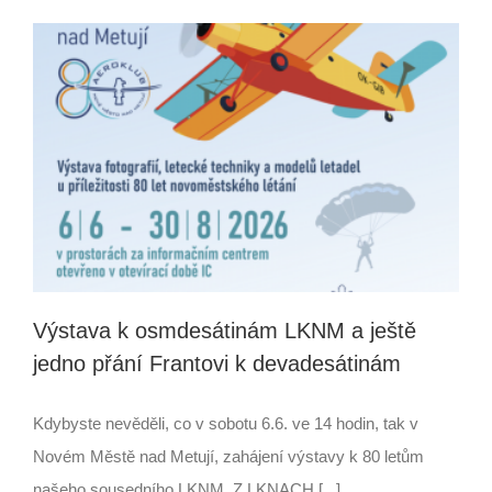
Výstava k osmdesátinám LKNM a ještě
jedno přání Frantovi k devadesátinám
Kdybyste nevěděli, co v sobotu 6.6. ve 14 hodin, tak v
Novém Městě nad Metují, zahájení výstavy k 80 letům
našeho sousedního LKNM. Z LKNACH [...]