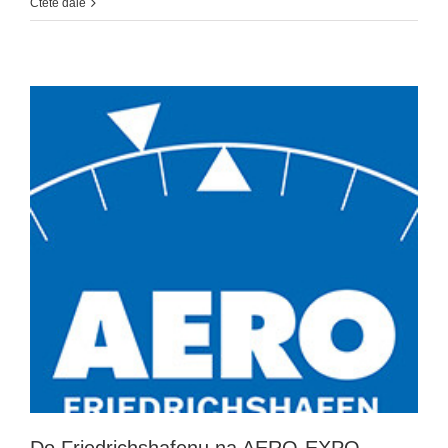
Čtěte dále
Do Friedrichshafenu na AERO-EXPO