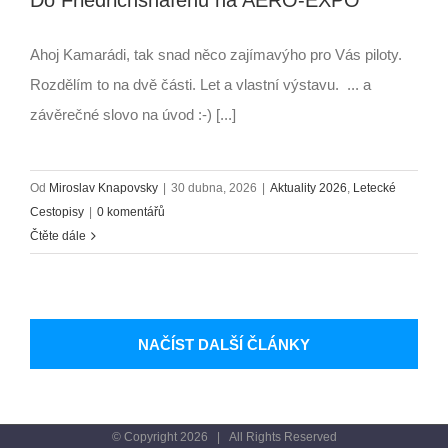
Ahoj Kamarádi, tak snad něco zajímavýho pro Vás piloty.
Rozdělím to na dvě části. Let a vlastní výstavu. ... a
závěrečné slovo na úvod :-) [...]
Od
Miroslav Knapovsky
|
30 dubna, 2026
|
Aktuality 2026
,
Letecké
Cestopisy
|
0 komentářů
Čtěte dále
NAČÍST DALŠÍ ČLÁNKY
© Copyright
2026 | All Rights Reserved