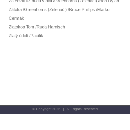
Za chvíli už budu v dáli /Greenhorns (Zelenáči) /Bob Dylan
Zátoka /Greenhorns (Zelenáči) /Bruce Phillips /Marko
Čermák
Zlatokop Tom /Ruda Harnisch
Zlatý údolí /Pacifik
© Copyright
2026 | All Rights Reserved
Facebook
X