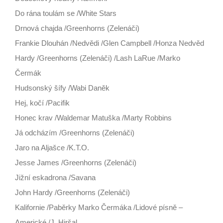
Do rána toulám se /White Stars
Drnová chajda /Greenhorns (Zelenáči)
Frankie Dlouhán /Nedvědi /Glen Campbell /Honza Nedvěd
Hardy /Greenhorns (Zelenáči) /Lash LaRue /Marko
Čermák
Hudsonský šífy /Wabi Daněk
Hej, kočí /Pacifik
Honec krav /Waldemar Matuška /Marty Robbins
Já odcházím /Greenhorns (Zelenáči)
Jaro na Aljašce /K.T.O.
Jesse James /Greenhorns (Zelenáči)
Jižní eskadrona /Savana
John Hardy /Greenhorns (Zelenáči)
Kalifornie /Paběrky Marko Čermáka /Lidové písně –
Americké /J. Hiršal