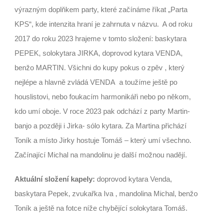
výrazným doplňkem party, které začínáme říkat „Parta
KPS“, kde intenzita hraní je zahrnuta v názvu. A od roku
2017 do roku 2023 hrajeme v tomto složení: baskytara
PEPEK, solokytara JIRKA, doprovod kytara VENDA,
benžo MARTIN. Všichni do kupy pokus o zpěv , který
nejlépe a hlavně zvládá VENDA a toužíme ještě po
houslistovi, nebo foukacím harmonikáři nebo po někom,
kdo umí oboje. V roce 2023 pak odchází z party Martin-
banjo a později i Jirka- sólo kytara. Za Martina přichází
Toník a místo Jirky hostuje Tomáš – který umí všechno.
Začínající Michal na mandolinu je další možnou nadějí.
Aktuální složení kapely:
doprovod kytara Venda,
baskytara Pepek, zvukařka Iva , mandolina Michal, benžo
Toník a ještě na fotce níže chybějící solokytara Tomáš.