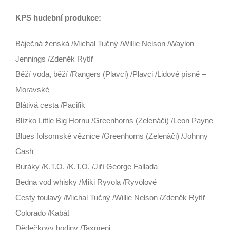
KPS hudební produkce:
Báječná ženská /Michal Tučný /Willie Nelson /Waylon
Jennings /Zdeněk Rytíř
Běží voda, běží /Rangers (Plavci) /Plavci /Lidové písně –
Moravské
Blátivá cesta /Pacifik
Blízko Little Big Hornu /Greenhorns (Zelenáči) /Leon Payne
Blues folsomské věznice /Greenhorns (Zelenáči) /Johnny
Cash
Buráky /K.T.O. /K.T.O. /Jiří George Fallada
Bedna vod whisky /Miki Ryvola /Ryvolové
Cesty toulavý /Michal Tučný /Willie Nelson /Zdeněk Rytíř
Colorado /Kabát
Dědečkovy hodiny /Taxmeni