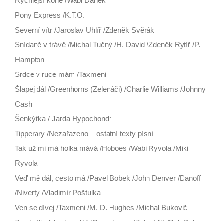
Rychlejší koně /Wabi Daněk
Pony Express /K.T.O.
Severní vítr /Jaroslav Uhlíř /Zdeněk Svěrák
Snídaně v trávě /Michal Tučný /H. David /Zdeněk Rytíř /P.
Hampton
Srdce v ruce mám /Taxmeni
Šlapej dál /Greenhorns (Zelenáči) /Charlie Williams /Johnny
Cash
Šenkýřka / Jarda Hypochondr
Tipperary /Nezařazeno – ostatní texty písní
Tak už mi má holka mává /Hoboes /Wabi Ryvola /Miki
Ryvola
Veď mě dál, cesto má /Pavel Bobek /John Denver /Danoff
/Niverty /Vladimír Poštulka
Ven se dívej /Taxmeni /M. D. Hughes /Michal Bukovič