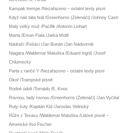
Kampak trempe /Nezařazeno – ostatní texty písní
Když náš táta hrál /Greenhorns (Zelenáči) /Johnny Cash
Malý velký muž /Pacifik /Antonín Linhart
Marta /Eman Fiala /Jarka Mottl
Nádraží /Fešáci /Jan Burian /Jan Nádvorník
Niagára /Waldemar Matuška /Eduard Ingriš /Josef
Chlumecký
Parta z ranče Y /Nezařazeno – ostatní texty písní
Okoř /Trampské písně
Rodné údolí /Tornádo /E. Knos
Rovnou, tady rovnou /Greenhorns (Zelenáči) /Jan Vyčítal
Ruty-šuty /Kapitán Kid /Jaroslav Velinský
Růže z Texasu /Waldemar Matuška /Lidové písně –
Americké /Ivo Fischer