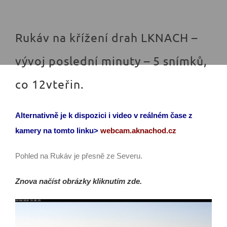
Rukáv na křížení drah LKNACH –
vývoj poslední minuty – 5 snímků,
co 12vteřin.
Alternativně je k dispozici i video v reálném čase z
kamery na tomto linku>
webcam.aknachod.cz
Pohled na Rukáv je přesně ze Severu.
Znova načíst obrázky kliknutím zde.