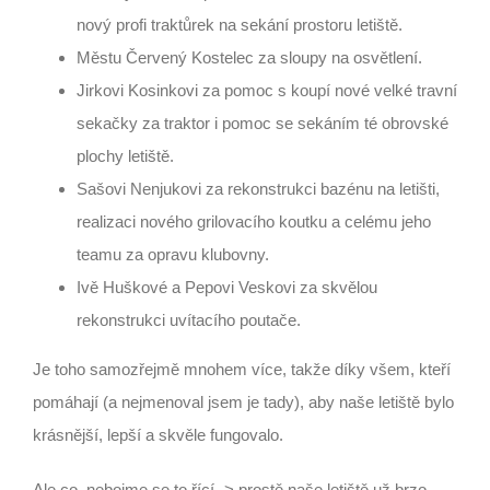
nový profi traktůrek na sekání prostoru letiště.
Městu Červený Kostelec za sloupy na osvětlení.
Jirkovi Kosinkovi za pomoc s koupí nové velké travní
sekačky za traktor i pomoc se sekáním té obrovské
plochy letiště.
Sašovi Nenjukovi za rekonstrukci bazénu na letišti,
realizaci nového grilovacího koutku a celému jeho
teamu za opravu klubovny.
Ivě Huškové a Pepovi Veskovi za skvělou
rekonstrukci uvítacího poutače.
Je toho samozřejmě mnohem více, takže díky všem, kteří
pomáhají (a nejmenoval jsem je tady), aby naše letiště bylo
krásnější, lepší a skvěle fungovalo.
Ale co, nebojme se to řící -> prostě naše letiště už brzo