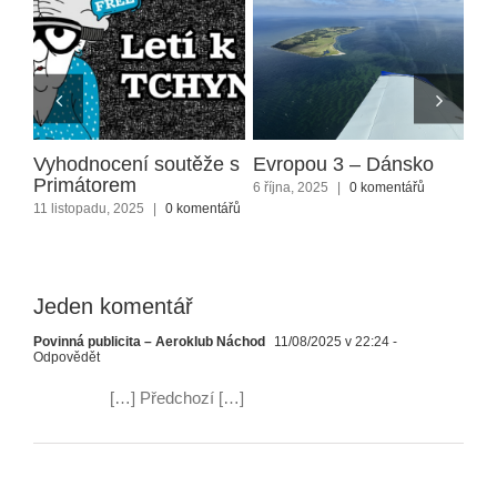
Vyhodnocení soutěže s
Evropou 3 – Dánsko
Fo
Primátorem
6 října, 2025
|
0 komentářů
1 ří
11 listopadu, 2025
|
0 komentářů
řů
Jeden komentář
Povinná publicita – Aeroklub Náchod
11/08/2025 v 22:24
-
Odpovědět
[…] Předchozí […]