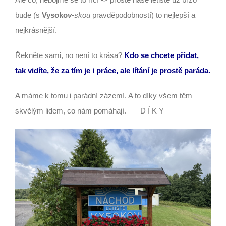
bude (s
Vysoko
v
-skou
pravděpodobností) to nejlepší a
nejkrásnější.
Řekněte sami, no není to krása?
Kdo se chcete přidat,
tak vidíte, že za tím je i práce, ale lítání je prostě paráda.
A máme k tomu i parádní zázemí. A to díky všem těm
skvělým lidem, co nám pomáhají. – D Í K Y –