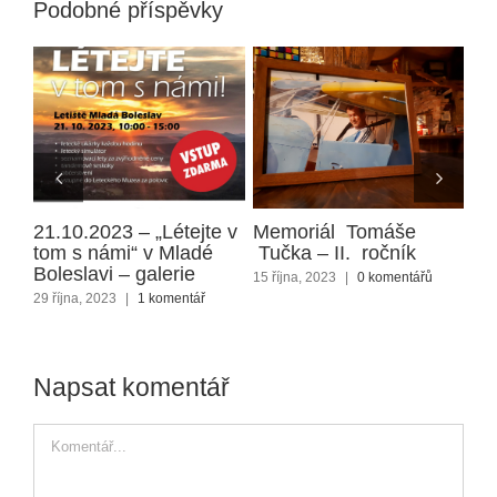
Podobné příspěvky
21.10.2023 – „Létejte v
Memoriál Tomáše
Mo
tom s námi“ v Mladé
Tučka – II. ročník
Ná
Boleslavi – galerie
Vy
15 října, 2023
|
0 komentářů
29 října, 2023
|
1 komentář
15 ř
Napsat komentář
Komentář