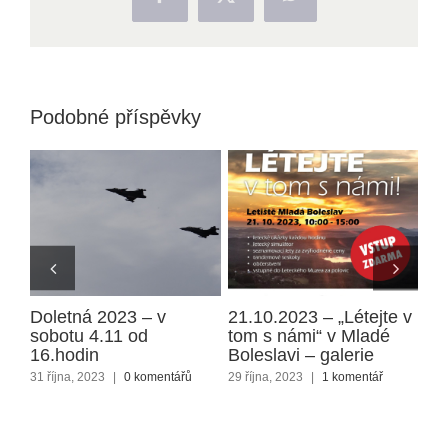
Facebook
X
WhatsApp
Podobné příspěvky
Doletná 2023 – v
21.10.2023 – „Létejte v
Me
sobotu 4.11 od
tom s námi“ v Mladé
Tu
ářů
16.hodin
Boleslavi – galerie
15 ř
31 října, 2023
|
0 komentářů
29 října, 2023
|
1 komentář