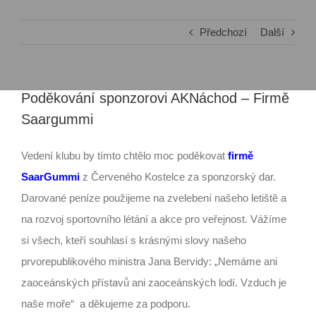
Předchozí
Další
Poděkování sponzorovi AKNáchod – Firmě
Saargummi
Vedení klubu by tímto chtělo moc poděkovat
firmě
SaarGummi
z Červeného Kostelce za sponzorský dar.
Darované peníze použijeme na zvelebení našeho letiště a
na rozvoj sportovního létání a akce pro veřejnost. Vážíme
si všech, kteří souhlasí s krásnými slovy našeho
prvorepublikového ministra Jana Bervidy: „Nemáme ani
zaoceánských přístavů ani zaoceánských lodí. Vzduch je
naše moře“ a děkujeme za podporu.